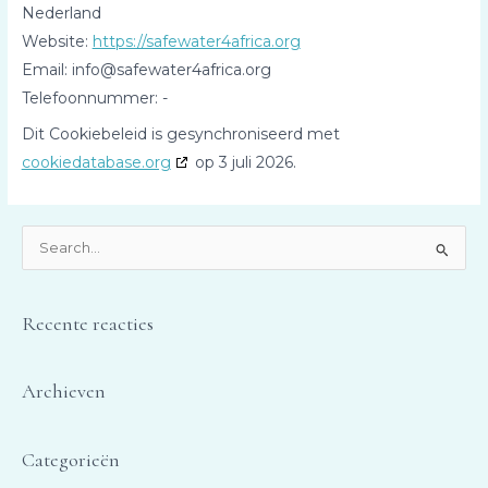
Nederland
Website:
https://safewater4africa.org
Email:
info@
safewater4africa.org
Telefoonnummer: -
Dit Cookiebeleid is gesynchroniseerd met
cookiedatabase.org
op 3 juli 2026.
Z
o
e
Recente reacties
k
n
Archieven
a
a
r
Categorieën
: