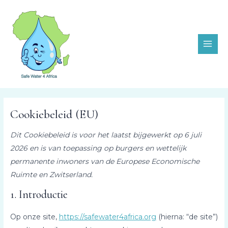
Ga
Consent
Consent
Consent
Consent
Consent
Consent
Consent
Consent
Consent
MAI
naar
to
to
to
to
to
to
to
to
to
ME
de
service
service
service
service
service
service
service
service
service
inhoud
elementor
wordpress
complianz
stripe
google-
burst-
google-
google-
diversen
adsense
statistics
fonts
maps
Cookiebeleid (EU)
Dit Cookiebeleid is voor het laatst bijgewerkt op 6 juli
2026 en is van toepassing op burgers en wettelijk
permanente inwoners van de Europese Economische
Ruimte en Zwitserland.
1. Introductie
Op onze site,
https://safewater4africa.org
(hierna: “de site”)