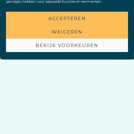
gevolgen hebben voor bepaalde functies en kenmerken.
ACCEPTEREN
WEIGEREN
BEKIJK VOORKEUREN
OVER ONS
Samen met jou brengen we
een gezondheidsrevolutie
teweeg met
Schoon
Drinkwater